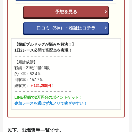
予想を見る
口コミ（5
）・検証はコチラ
件
【競艇ブルドッグが悩みを解決！】
1日2レース公開で高配当を実現！
＝＝＝＝＝＝＝＝＝＝＝＝＝＝＝
【累計成績】
戦績：21戦11勝10敗
的中率：52.4％
回収率：157.7％
総収支：
＋121,208円
！
＝＝＝＝＝＝＝＝＝＝＝＝＝＝＝
LINE登録で2万円分のポイントゲット！
参加レースを選ばず丸ノリで稼ぎやすい！
以下、出場選手一覧です。