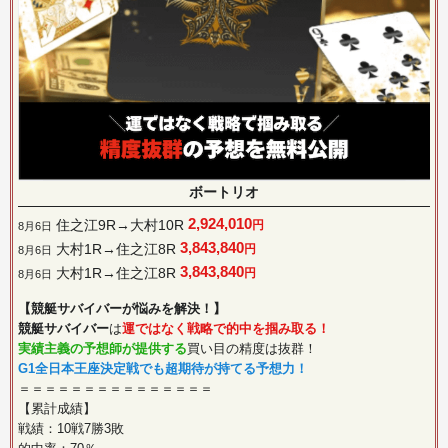
ボートリオ
2,924,010
住之江9R→大村10R
円
8月6日
3,843,840
大村1R→住之江8R
円
8月6日
3,843,840
大村1R→住之江8R
円
8月6日
【競艇サバイバーが悩みを解決！】
競艇サバイバー
は
運ではなく戦略で的中を掴み取る！
実績主義の予想師が提供する
買い目の精度は抜群！
G1全日本王座決定戦でも超期待が持てる予想力！
＝＝＝＝＝＝＝＝＝＝＝＝＝＝＝
【累計成績】
戦績：10戦7勝3敗