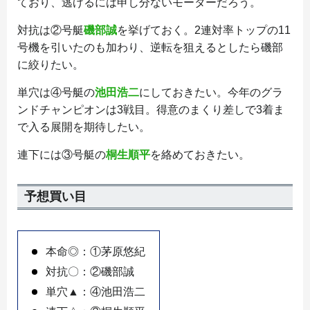
ており、逃げるには申し分ないモーターだろう。
対抗は②号艇
磯部誠
を挙げておく。2連対率トップの11
号機を引いたのも加わり、逆転を狙えるとしたら磯部
に絞りたい。
単穴は④号艇の
池田浩二
にしておきたい。今年のグラ
ンドチャンピオンは3戦目。得意のまくり差しで3着ま
で入る展開を期待したい。
連下には③号艇の
桐生順平
を絡めておきたい。
予想買い目
本命◎：①茅原悠紀
対抗〇：②磯部誠
単穴▲：④池田浩二