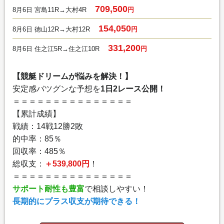
709,500
8月6日 宮島11R→大村4R
円
154,050
8月6日 徳山12R→大村12R
円
331,200
8月6日 住之江5R→住之江10R
円
【競艇ドリームが悩みを解決！】
安定感バツグンな予想を
1日2レース公開！
＝＝＝＝＝＝＝＝＝＝＝＝＝＝＝
【累計成績】
戦績：14戦12勝2敗
的中率：85％
回収率：485％
総収支：
＋539,800円
！
＝＝＝＝＝＝＝＝＝＝＝＝＝＝＝
サポート耐性も豊富
で相談しやすい！
長期的にプラス収支が期待できる！