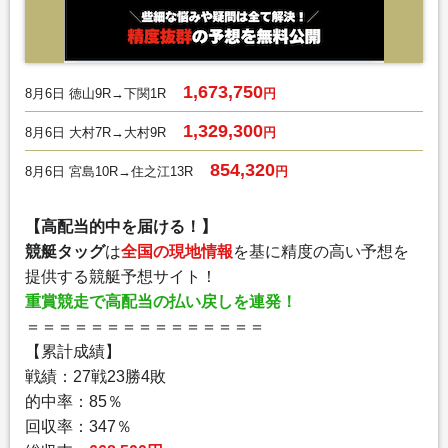
1,673,750
8月6日 徳山9R→下関1R
円
1,329,300
8月6日 大村7R→大村9R
円
854,320
8月6日 宮島10R→住之江13R
円
【高配当的中を届ける！】
競艇タッグ
は
全国の現地情報
を基に精度の高い予想を
提供する競艇予想サイト！
重賞競走で高配当の払い戻しを連発！
＝＝＝＝＝＝＝＝＝＝＝＝＝＝＝
【累計成績】
戦績：27戦23勝4敗
的中率：85％
回収率：347％