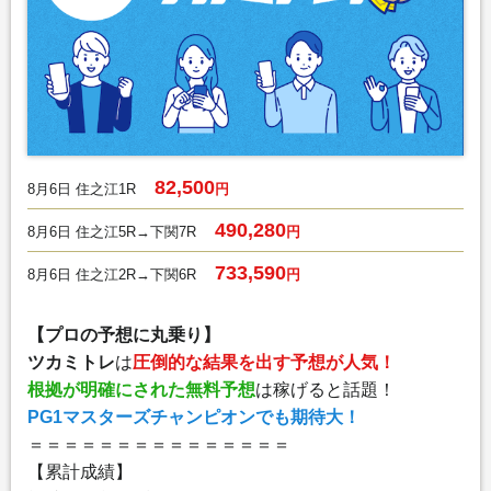
82,500
8月6日 住之江1R
円
490,280
8月6日 住之江5R→下関7R
円
733,590
8月6日 住之江2R→下関6R
円
【プロの予想に丸乗り】
ツカミトレ
は
圧倒的な結果を出す予想が人気！
根拠が明確にされた無料予想
は稼げると話題！
PG1マスターズチャンピオンでも期待大！
＝＝＝＝＝＝＝＝＝＝＝＝＝＝＝
【累計成績】