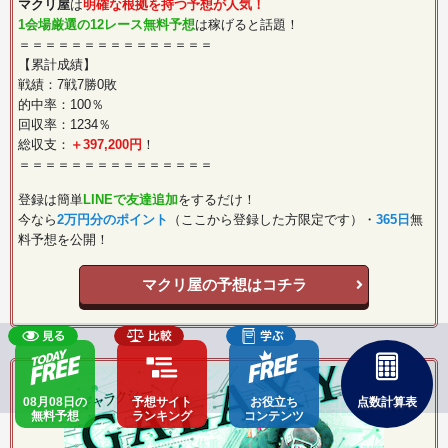
マクリ屋
は
明確な根拠を持つ予想が人気！
1会場厳選の12レース無料予想
は稼げると話題！
＝＝＝＝＝＝＝＝＝＝＝＝＝＝＝
【累計成績】
戦績：7戦7勝0敗
的中率：100％
回収率：1234％
総収支：
＋397,200円
！
＝＝＝＝＝＝＝＝＝＝＝＝＝＝＝
登録は簡単
LINEで友達追加
をするだけ！
今なら
2万円分のポイント
（ここから登録した方限定です）・
365日
無
料予想を公開！
マクリ屋の予想はコチラ
08月08日の
予想サイト
お役立ち
点数計算表
無料予想
ランキング
コンテンツ