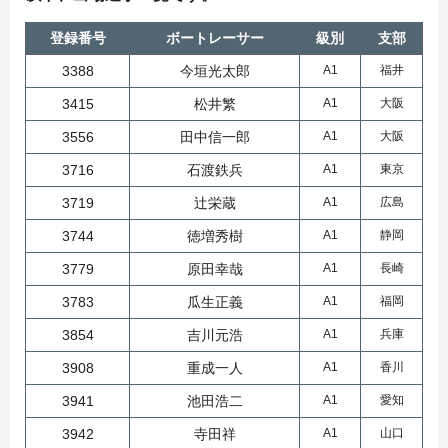
登録番号
ボートレーサー
級別
支部
3388
今垣光太郎
A1
福井
3415
松井繁
A1
大阪
3556
田中信一郎
A1
大阪
3716
石渡鉄兵
A1
東京
3719
辻栄蔵
A1
広島
3744
徳増秀樹
A1
静岡
3779
原田幸哉
A1
長崎
3783
瓜生正義
A1
福岡
3854
吉川元浩
A1
兵庫
3908
重成一人
A1
香川
3941
池田浩二
A1
愛知
3942
寺田祥
A1
山口