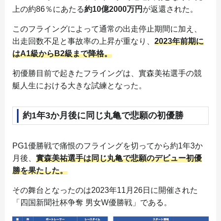
上の約86％にあたる
約10億2000万円
が返還された。
このフライングによって通常の出走停止期間に加え、
出走回数不足と事故率の上昇が重なり、
2023年前期に
はA1級からB2級まで降格。
初優勝目前で起きたフライングは、實森美祐選手の競
艇人生における大きな試練となった。
約1年3か月後に同じ丸亀で悲願の初優勝
PG1優勝戦で痛恨のフライングを切ってから約1年3か
月後、
實森美祐選手は同じ丸亀で悲願のデビュー初優
勝を果たした。
その舞台となったのは2023年11月26日に開催された
「四国新聞社杯争奪 男女W優勝戦」である。