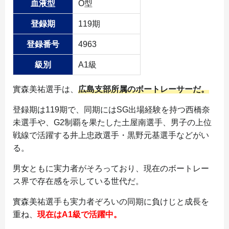
血液型
O型
登録期
119期
登録番号
4963
級別
A1級
實森美祐選手は、
広島支部所属のボートレーサーだ。
登録期は119期で、同期にはSG出場経験を持つ西橋奈
未選手や、G2制覇を果たした土屋南選手、男子の上位
戦線で活躍する井上忠政選手・黒野元基選手などがい
る。
男女ともに実力者がそろっており、現在のボートレー
ス界で存在感を示している世代だ。
實森美祐選手も実力者ぞろいの同期に負けじと成長を
重ね、
現在はA1級で活躍中。