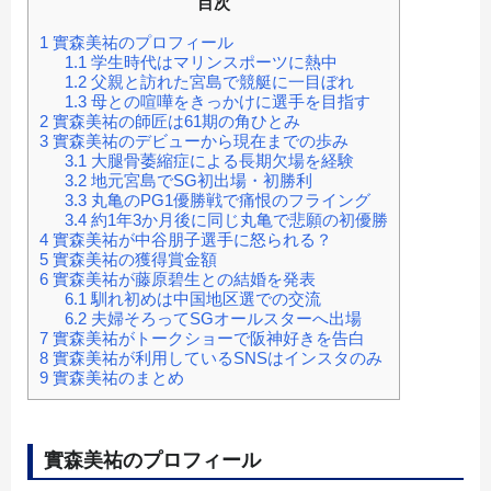
目次
1
實森美祐のプロフィール
1.1
学生時代はマリンスポーツに熱中
1.2
父親と訪れた宮島で競艇に一目ぼれ
1.3
母との喧嘩をきっかけに選手を目指す
2
實森美祐の師匠は61期の角ひとみ
3
實森美祐のデビューから現在までの歩み
3.1
大腿骨萎縮症による長期欠場を経験
3.2
地元宮島でSG初出場・初勝利
3.3
丸亀のPG1優勝戦で痛恨のフライング
3.4
約1年3か月後に同じ丸亀で悲願の初優勝
4
實森美祐が中谷朋子選手に怒られる？
5
實森美祐の獲得賞金額
6
實森美祐が藤原碧生との結婚を発表
6.1
馴れ初めは中国地区選での交流
6.2
夫婦そろってSGオールスターへ出場
7
實森美祐がトークショーで阪神好きを告白
8
實森美祐が利用しているSNSはインスタのみ
9
實森美祐のまとめ
實森美祐のプロフィール