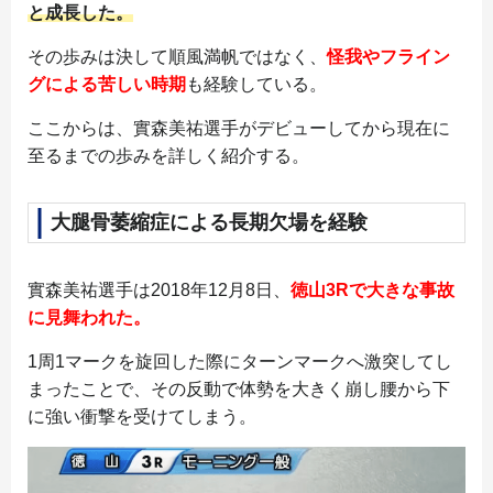
と成長した。
その歩みは決して順風満帆ではなく、
怪我やフライン
グによる苦しい時期
も経験している。
ここからは、實森美祐選手がデビューしてから現在に
至るまでの歩みを詳しく紹介する。
大腿骨萎縮症による長期欠場を経験
實森美祐選手は2018年12月8日、
徳山3Rで大きな事故
に見舞われた。
1周1マークを旋回した際にターンマークへ激突してし
まったことで、その反動で体勢を大きく崩し腰から下
に強い衝撃を受けてしまう。