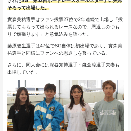
された
SG「第53回ボートレースオールスター」に夫婦
そろって出場した。
實森美祐選手はファン投票27位で2年連続で出場し「投
票してもらって出られるレースなので、恩返しのつも
りで頑張ります」と意気込みを語った。
藤原碧生選手は47位でSG自体は初出場であり、實森美
祐選手と同様にファンへの恩返しを誓っている。
さらに、同大会には深谷知博選手・鎌倉涼選手夫妻も
出場していた。