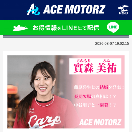
ホーム
コラム一覧
實森美祐が藤原碧生と結婚！旦那との馴れ初めや
實森美祐の旦那は藤原碧生！過去のトークショ
ーや炎上騒動をご紹介！
2026-08-07 19:02:15