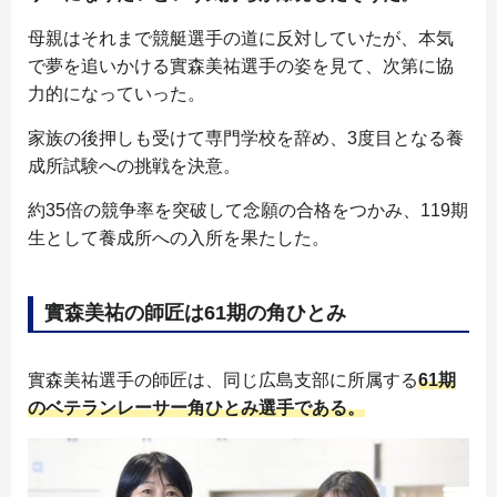
母親はそれまで競艇選手の道に反対していたが、本気
で夢を追いかける實森美祐選手の姿を見て、次第に協
力的になっていった。
家族の後押しも受けて専門学校を辞め、3度目となる養
成所試験への挑戦を決意。
約35倍の競争率を突破して念願の合格をつかみ、119期
生として養成所への入所を果たした。
實森美祐の師匠は61期の角ひとみ
實森美祐選手の師匠は、同じ広島支部に所属する
61期
のベテランレーサー角ひとみ選手である。