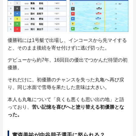
優勝戦には1号艇で出場し、インコースから先マイする
と、そのまま後続を寄せ付けずに逃げ切った。
デビューから約7年、16回目の優出でつかんだ待望の初
優勝。
それだけに、初優勝のチャンスを失った丸亀へ再び戻
り、同じ水面で雪辱を果たした意味は大きい。
本人も丸亀について「良くも悪くも思い出の地」と語
っており、
苦い記憶を喜びへと塗り替える初優勝とな
った。
實森美祐が中谷朋子選手に怒られる？