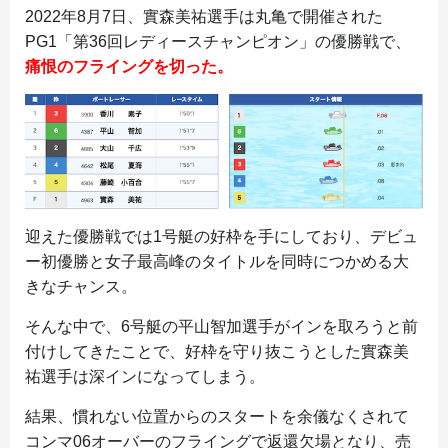
2022年8月7日、實森美祐選手は丸亀で開催された
PG1「第36回レディースチャンピオン」の優勝戦で、
痛恨のフライングを切った。
迎えた優勝戦では1号艇の好枠を手にしており、デビュ
ー初優勝と女子最高峰のタイトルを同時につかめる大
きなチャンス。
そんな中で、6号艇の平山智加選手がインを取ろうと前
付けしてきたことで、好枠を守り抜こうとした實森美
祐選手は深インになってしまう。
結果、慣れない位置からのスタートを余儀なくされて
コンマ06オーバーのフライングで返還欠場となり、売