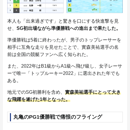
本人も「出来過ぎです」と驚きを口にする快進撃を見
せ、
SG初出場ながら準優勝戦への進出まで果たした。
準優勝戦は5着に終わったが、男子のトップレーサーを
相手に互角な走りを見せたことで、實森美祐選手の名
前は全国の競艇ファンへ広く知られた。
また、2022年はB1級からA1級へ飛び級し、女子レーサ
ーで唯一「トップルーキー2022」に選出された年でも
ある。
地元でのSG初勝利を含め、
實森美祐選手にとって大き
な飛躍を遂げた1年となった。
丸亀のPG1優勝戦で痛恨のフライング