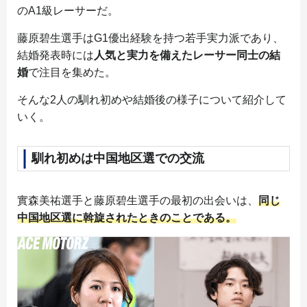
のA1級レーサーだ。
藤原碧生選手はG1優出経験を持つ若手実力派であり、
結婚発表時には
人気と実力を備えたレーサー同士の結
婚
で注目を集めた。
そんな2人の馴れ初めや結婚後の様子について紹介して
いく。
馴れ初めは中国地区選での交流
實森美祐選手と藤原碧生選手の最初の出会いは、
同じ
中国地区選に斡旋されたときのことである。