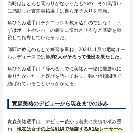
当時はほとんど関わりがなかったものの、その気遣い
に感動した實森美祐選手は自ら弟子入りを志願。
角ひとみ選手はテクニックを教え込むのではなく、ま
ずはボートやレバーの感覚に慣れさせるなど基礎を重
視して指導していたそうだ。
師匠の教えのもとで練習を重ね、2024年1月の尼崎オー
ルレディースでは
師弟2人がそろって優出を果たした。
角ひとみ選手は「辞めるまでに美祐と一緒に優勝戦に
乗りたかった」と喜びを語っており、強い信頼関係で
結ばれていることがうかがえる。
實森美祐のデビューから現在までの歩み
實森美祐選手は、デビュー後から着実に実績を積み重
ね、
現在は女子の上位戦線で活躍するA1級レーサーへ