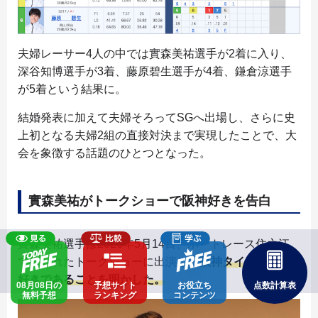
夫婦レーサー4人の中では實森美祐選手が2着に入り、
深谷知博選手が3着、藤原碧生選手が4着、鎌倉涼選手
が5着という結果に。
結婚発表に加えて夫婦そろってSGへ出場し、さらに史
上初となる夫婦2組の直接対決まで実現したことで、大
会を象徴する話題のひとつとなった。
實森美祐がトークショーで阪神好きを告白
實森美祐選手は2026年5月14日、ボートレース住之江
で行われたトークショーに出演し、
阪神タイガースが
好きであることを明かした。
08月08日の
予想サイト
お役立ち
点数計算表
無料予想
ランキング
コンテンツ