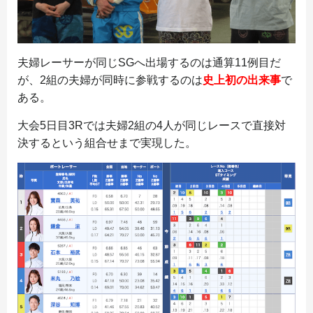
夫婦レーサーが同じSGへ出場するのは通算11例目だ
が、2組の夫婦が同時に参戦するのは
史上初の出来事
で
ある。
大会5日目3Rでは夫婦2組の4人が同じレースで直接対
決するという組合せまで実現した。