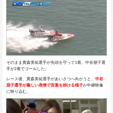
そのまま實森美祐選手が先頭を守って1着、中谷朋子選
手が2着でゴールした。
レース後、實森美祐選手があいさつへ向かうと、
中谷
朋子選手が厳しい表情で言葉を掛ける様子
が中継映像
に映り込む。