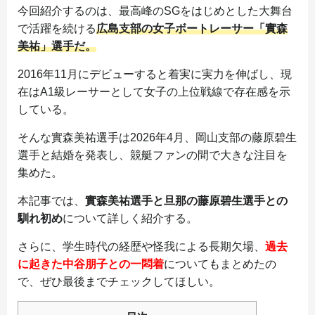
今回紹介するのは、最高峰のSGをはじめとした大舞台
で活躍を続ける
広島支部の女子ボートレーサー「
實森
美祐
」選手だ。
2016年11月にデビューすると着実に実力を伸ばし、現
在はA1級レーサーとして女子の上位戦線で存在感を示
している。
そんな實森美祐選手は2026年4月、岡山支部の藤原碧生
選手と結婚を発表し、競艇ファンの間で大きな注目を
集めた。
本記事では、
實森美祐選手と
旦那
の
藤原碧生
選手との
馴れ初め
について詳しく紹介する。
さらに、学生時代の経歴や怪我による長期欠場、
過去
に起きた中谷朋子との一悶着
についてもまとめたの
で、ぜひ最後までチェックしてほしい。