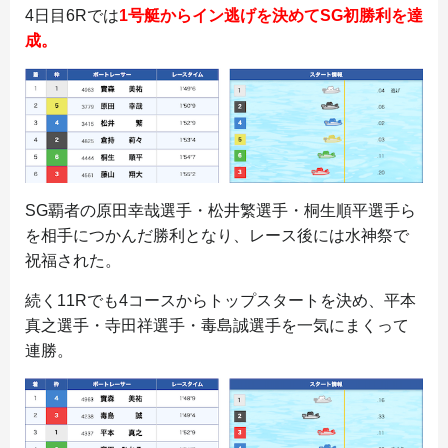
4日目6Rでは
1号艇からイン逃げを決めてSG初勝利を達
成。
SG覇者の原田幸哉選手・松井繁選手・桐生順平選手ら
を相手につかんだ勝利となり、レース後には水神祭で
祝福された。
続く11Rでも4コースからトップスタートを決め、平本
真之選手・寺田祥選手・毒島誠選手を一気にまくって
連勝。