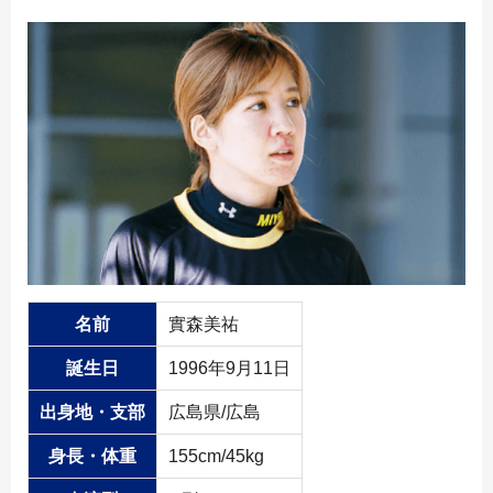
名前
實森美祐
誕生日
1996年9月11日
出身地・支部
広島県/広島
身長・体重
155cm/45kg