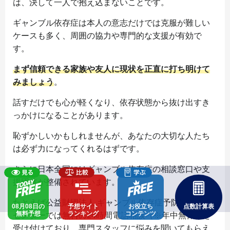
は、決して一人で抱え込まないことです。
ギャンブル依存症は本人の意志だけでは克服が難しい
ケースも多く、周囲の協力や専門的な支援が有効で
す。
まず信頼できる家族や友人に現状を正直に打ち明けて
みましょう
。
話すだけでも心が軽くなり、依存状態から抜け出すき
っかけになることがあります。
恥ずかしいかもしれませんが、あなたの大切な人たち
は必ず力になってくれるはずです。
さらに日本全国にはギャンブル依存症の相談窓口や支
援団体が整備されています。
たとえば公益財団法人 ギャンブル依存症予防回復支援
08月08日の
予想サイト
お役立ち
点数計算表
無料予想
ランキング
コンテンツ
センターでは無料の24時間電話相談（※年中無休）を
受け付けており、専門スタッフに悩みを聞いてもらえ