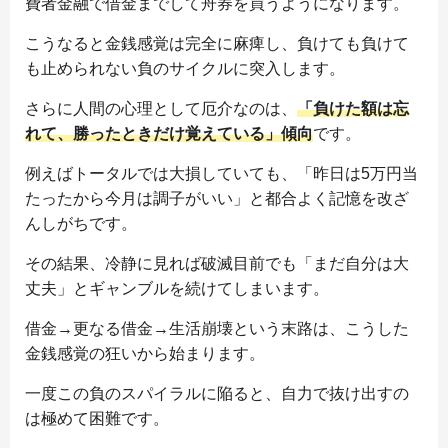
費者金融で借金までして舟券を買うようになります。
こうなると金銭感覚は完全に麻痺し、負けても負けて
も止められない負のサイクルに突入します。
さらに人間の心理として厄介なのは、
「負けた額は忘
れて、勝ったときだけ覚えている」傾向
です。
例えばトータルでは大損していても、「昨日は5万円当
たったから今月は調子がいい」と都合よく記憶を改ざ
んしがちです。
その結果、冷静に見れば破滅目前でも「まだ自分は大
丈夫」とギャンブルを続けてしまいます。
借金→更なる借金→生活崩壊という末路は、こうした
金銭感覚の狂いから始まります。
一度この負のスパイラルに陥ると、自力で抜け出すの
は極めて困難です。