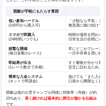
競艇が手軽にもたらす要因
低い参加ハードル
「少額なら平気」と
(100円から購入可)
無意識に賭け続けて
スマホで即購入
時間や場所を問わず
(24時間いつでも)
日常生活の合間にも
頻繁な開催
常にどこかでレース
(毎日多数のレース)
一日中舟券を買い続
即結果が出る
すぐ勝敗が分かり興
(1レース数分で決着)
交互に訪れるため、
簡単な入金システム
負けても「また入金
(ネットで即課金)
口座から際限なく資
競艇は他の公営ギャンブル同様に控除率（寺銭）が約
25%あり、
長く続ければ基本的に胴元が儲かる仕組み
です。