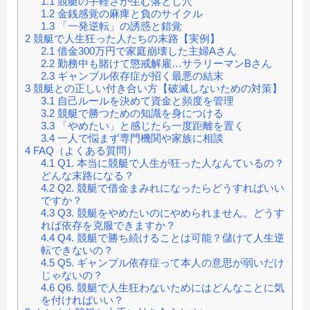
1.1
競艇の手軽さが生む落とし穴
1.2
金銭感覚の麻痺と負のサイクル
1.3
「一発逆転」の誘惑と錯覚
2
競艇で人生狂った人たちの末路【実例】
2.1
借金300万円で家庭崩壊した主婦Aさん
2.2
勤務中も賭けて懲戒解雇…サラリーマンBさん
2.3
ギャンブル依存症が招く最悪の結末
3
競艇との正しい付き合い方【破滅しないための対策】
3.1
自己ルールを決めて資金と頻度を管理
3.2
競艇で勝つための知識を身につける
3.3
「やめたい」と感じたら一度距離を置く
3.4
一人で悩まず専門機関や家族に相談
4
FAQ（よくある質問）
4.1
Q1. 本当に競艇で人生が狂った人なんているの？
どんな末路になる？
4.2
Q2. 競艇で借金まみれになったらどうすればいい
ですか？
4.3
Q3. 競艇をやめたいのにやめられません。どうす
れば依存を克服できますか？
4.4
Q4. 競艇で勝ち続けることは可能？儲けて人生逆
転できないの？
4.5
Q5. ギャンブル依存症って本人の意思が弱いだけ
じゃないの？
4.6
Q6. 競艇で人生狂わないためにはどんなことに気
を付ければいい？