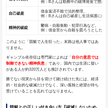
例：Bさんは勤務中の賭博発覚で懲戒
借金返済不能で法的整理。
自己破産
例：Bさんは自己破産し生活保護に頼
鬱病・自殺衝動・犯罪行為など。
精神的破綻
例：借金苦から自殺を図ろうとしたケ
このように「競艇で人生狂った」末路は他人事ではあ
りません。
ギャンブル依存症は専門家によれば「
自分の意思では
制御できない精神疾患
」であり、国内では生涯に疑い
がある人が約320万人とも推計されています。
勝てない現実から目を背けて賭け続けた先には、経済
的・社会的な破滅だけでなく、深い孤独と絶望が待ち
受けていることを忘れてはなりません。
競艇との正しい付き合い方【破滅しないため