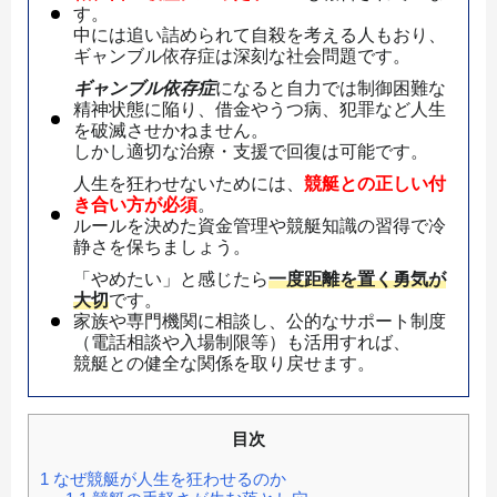
す。
中には追い詰められて自殺を考える人もおり、
ギャンブル依存症は深刻な社会問題です。
ギャンブル依存症
になると自力では制御困難な
精神状態に陥り、借金やうつ病、犯罪など人生
を破滅させかねません。
しかし適切な治療・支援で回復は可能です。
人生を狂わせないためには、
競艇との正しい付
き合い方
が必須
。
ルールを決めた資金管理や競艇知識の習得で冷
静さを保ちましょう。
「やめたい」と感じたら
一度距離を置く勇気
が
大切
です。
家族や専門機関に相談し、公的なサポート制度
（電話相談や入場制限等）も活用すれば、
競艇との健全な関係を取り戻せます。
目次
1
なぜ競艇が人生を狂わせるのか