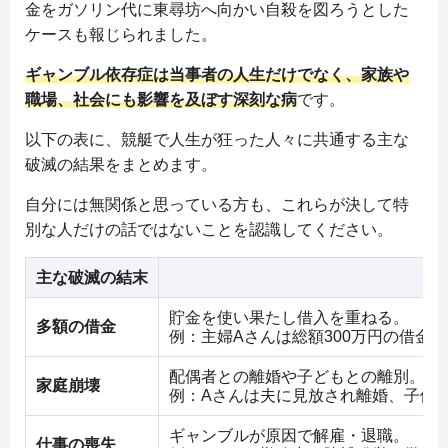
金をガソリン代に東尋坊へ向かい自殺を図ろうとした
ケースも報じられました。
ギャンブル依存症は当事者の人生だけでなく、家族や
職場、社会にも影響を及ぼす深刻な病
です。
以下の表に、競艇で人生が狂った人々に共通する主な
破滅の結果をまとめます。
自分には無関係と思っている方も、これらが決して特
別な人だけの話ではないことを認識してください。
主な破滅の結末
具
貯金を使い果たし借入を重ねる。
多額の借金
例：主婦Aさんは総額300万円の借金
配偶者との離婚や子どもとの離別。
家庭崩壊
例：Aさんは夫に見放され離婚、子供
ギャンブルが原因で解雇・退職。
仕事の喪失