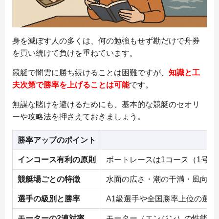
身を滅ぼす人の多くは、何の勉強もせず勘だけで舟券
を買い続けて負けを重ねています。
競艇で闇雲に勝ち続けることは困難ですが、
知識と工
夫次第で勝率を上げることは可能
です。
無謀な賭けを避けるためにも、基本的な競艇のセオリ
ーや攻略法を押さえておきましょう。
勝率アップのポイント
インコース有利の原則
ボートレースは1コース（1号
競艇場ごとの特徴
水面の広さ・潮の干満・風向き
選手の級別と勝率
A1級選手や全国勝率上位の選
モーターの2連対率
モーター（エンジン）の性能は着