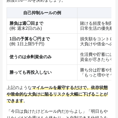
頻度のルールを決めましょう。
自己抑制ルールの例
勝負は週◯回まで
賭ける頻度を制限し
(例: 週末2日のみ)
日常生活の優先順位
1日の予算を◯円まで
損失額をコントロー
(例: 1日上限5千円)
大負けや借金への発
生活費や貯蓄には絶
使うのは余剰資金のみ
資金が尽きたらその
勝ち分は貯蓄や別用
勝っても再投入しない
「もっと増やそう」
上記のような
マイルールを厳守するだけで、依存状態
や致命的な大負けに陥るリスクを大幅に下げることが
できます
。
「今日は負けたけどルール内だからよし」「明日もや
りたいけど今週はもう終わり」と自制できる仕組みを