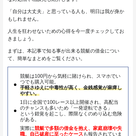
「自分は大丈夫」と思っている人も、明日は我が身か
もしれません。
人生を狂わせないための心得を今一度チェックしてお
きましょう。
まずは、本記事で知る事が出来る競艇の借金につい
て、簡単なまとめをご覧ください。
競艇は100円から気軽に賭けられ、スマホでい
つでも購入可能。
手軽さゆえに中毒性が高く、金銭感覚が麻痺し
やすい。
1日に全国で100レース以上開催され、高配当
のチャンスも多いため「一発逆転できる」
という錯覚を起こし、際限なくのめり込む危険
がある。
実際に
競艇で多額の借金を抱え、家庭崩壊や失
職、自己破産に至ったケース
も報告されていま