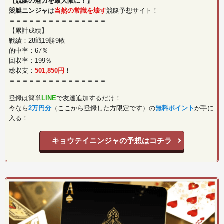
【競艇の魅力を最大限に！】
競艇ニンジャ
は
当然の常識を壊す
競艇予想サイト！
＝＝＝＝＝＝＝＝＝＝＝＝＝＝＝
【累計成績】
戦績：28戦19勝9敗
的中率：67％
回収率：199％
総収支：
501,850円
！
＝＝＝＝＝＝＝＝＝＝＝＝＝＝＝
登録は簡単
LINE
で友達追加するだけ！
今なら
2万円分
（ここから登録した方限定です）の
無料ポイント
が手に
入る！
キョウテイニンジャの予想はコチラ