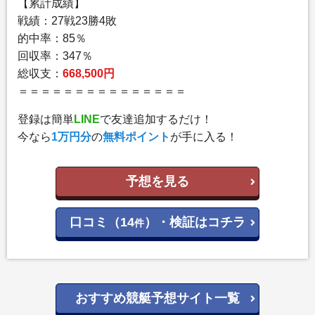
【累計成績】
戦績：27戦23勝4敗
的中率：85％
回収率：347％
総収支：
668,500円
＝＝＝＝＝＝＝＝＝＝＝＝＝＝＝
登録は簡単
LINE
で友達追加するだけ！
今なら
1万円分
の
無料ポイント
が手に入る！
予想を見る
口コミ（14
）・検証はコチラ
件
おすすめ競艇予想サイト一覧