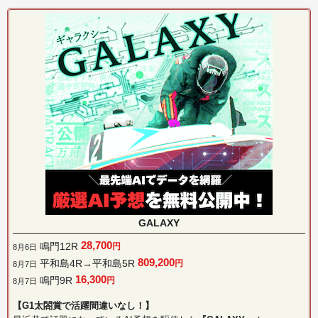
GALAXY
28,700
鳴門12R
円
8月6日
809,200
平和島4R→平和島5R
円
8月7日
16,300
鳴門9R
円
8月7日
【G1太閤賞で活躍間違いなし！】