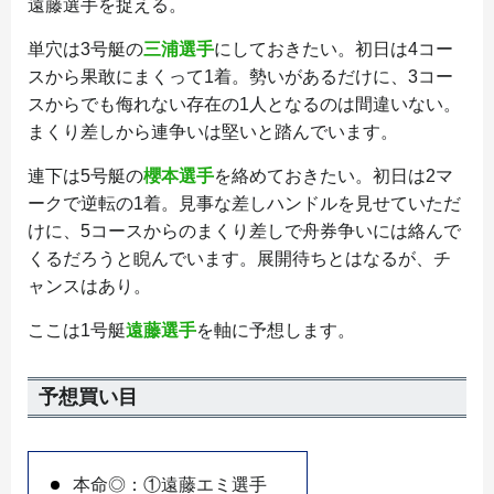
遠藤選手を捉える。
単穴は3号艇の
三浦選手
にしておきたい。初日は4コー
スから果敢にまくって1着。勢いがあるだけに、3コー
スからでも侮れない存在の1人となるのは間違いない。
まくり差しから連争いは堅いと踏んでいます。
連下は5号艇の
櫻本選手
を絡めておきたい。初日は2マ
ークで逆転の1着。見事な差しハンドルを見せていただ
けに、5コースからのまくり差しで舟券争いには絡んで
くるだろうと睨んでいます。展開待ちとはなるが、チ
ャンスはあり。
ここは1号艇
遠藤選手
を軸に予想します。
予想買い目
本命◎：①遠藤エミ選手