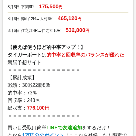
175,500
8月6日 下関6R
円
465,120
8月6日 徳山12R→大村6R
円
532,800
8月6日 住之江4R→住之江10R
円
【使えば使うほど的中率アップ！】
タイガーボート
は
的中率と回収率のバランスが優れた
競艇予想サイト！
＝＝＝＝＝＝＝＝＝＝＝＝＝＝＝
【累計成績】
戦績：30戦22勝8敗
的中率：73％
回収率：243％
総収支：
776,100円
＝＝＝＝＝＝＝＝＝＝＝＝＝＝＝
買い目受取は簡単
LINEで友達追加
をするだけ！
今なら
1万円分のポイント
（ここから登録した方限定で