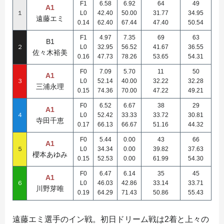
F1
6.58
6.92
64
49
A1
１
L0
42.40
50.00
31.77
34.95
遠藤エミ
0.14
62.40
67.44
47.40
50.54
F1
4.97
7.35
69
63
B1
２
L0
32.95
56.52
41.67
36.55
佐々木裕美
0.16
47.73
78.26
53.65
54.31
F0
7.09
5.70
11
50
A1
３
L0
52.14
40.00
32.22
32.28
三浦永理
0.15
74.36
70.00
47.22
49.21
F0
6.52
6.67
38
29
A1
４
L0
52.42
33.33
33.72
30.81
寺田千恵
0.17
66.13
66.67
51.16
44.32
F0
5.44
0.00
43
66
A1
５
L0
34.34
0.00
39.82
37.63
櫻本あゆみ
0.15
52.53
0.00
61.99
54.30
F0
6.47
6.14
35
45
A1
６
L0
46.03
42.86
33.14
33.71
川野芽唯
0.19
64.29
71.43
50.86
55.43
遠藤エミ選手のイン戦。初日ドリーム戦は2着と上々の