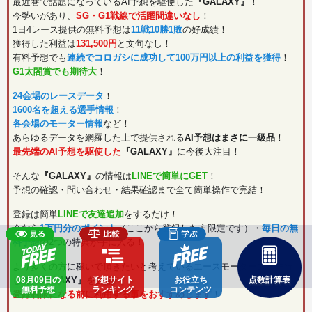
最近巷で話題になっているAI予想を駆使した
『GALAXY』
！
今勢いがあり、
SG・G1戦線で活躍間違いなし
！
1日4レース提供の無料予想は
11戦10勝1敗
の好成績！
獲得した利益は
131,500円
と文句なし！
有料予想でも
連続でコロガシに成功して100万円以上の利益を獲得
！
G1太閤賞でも期待大
！
24会場のレースデータ
！
1600名を超える選手情報
！
各会場のモーター情報
など！
あらゆるデータを網羅した上で提供される
AI予想はまさに一級品
！
最先端のAI予想を駆使した
『GALAXY』
に今後大注目！
そんな
『GALAXY』
の情報は
LINEで簡単にGET
！
予想の確認・問い合わせ・結果確認まで全て簡単操作で完結！
登録は簡単
LINEで友達追加
をするだけ！
今なら
1万円分のポイント
（ここから登録した方限定です）・
毎日の無
料予想
の2つの特典が手に入る！
より多くの方に稼いで頂きたいと考えているエースモーターズが先行
08月09日の
予想サイト
お役立ち
点数計算表
して
『GALAXY』
を公開！
無料予想
ランキング
コンテンツ
登録制限になる前に利用する事をおすすめします
！