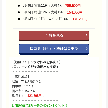
8月6日 宮島11R→大村4R
709,500
円
8月6日 徳山12R→大村12R
154,050
円
8月6日 住之江5R→住之江10R
331,200
円
予想を見る
口コミ（5
）・検証はコチラ
件
【競艇ブルドッグが悩みを解決！】
1日2レース公開で高配当を実現！
＝＝＝＝＝＝＝＝＝＝＝＝＝＝＝
【累計成績】
戦績：21戦11勝10敗
的中率：52.4％
回収率：157.7％
総収支：
＋121,208円
！
＝＝＝＝＝＝＝＝＝＝＝＝＝＝＝
LINE登録で2万円分のポイントゲット！