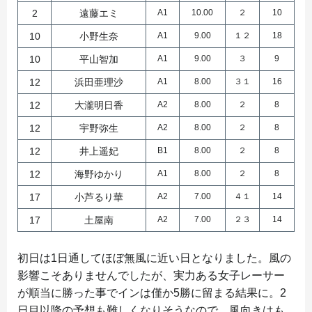
2
遠藤エミ
A1
10.00
２
10
10
小野生奈
A1
9.00
１２
18
10
平山智加
A1
9.00
３
9
12
浜田亜理沙
A1
8.00
３１
16
12
大瀧明日香
A2
8.00
２
8
12
宇野弥生
A2
8.00
２
8
12
井上遥妃
B1
8.00
２
8
12
海野ゆかり
A1
8.00
２
8
17
小芦るり華
A2
7.00
４１
14
17
土屋南
A2
7.00
２３
14
初日は1日通してほぼ無風に近い日となりました。風の
影響こそありませんでしたが、実力ある女子レーサー
が順当に勝った事でインは僅か5勝に留まる結果に。2
日目以降の予想も難しくなりそうなので、風向きはも