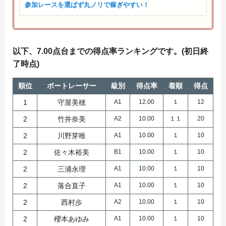
参加レースを選ばず丸ノリで稼ぎやすい！
以下、7.00点台までの得点率ランキングです。(初日終
了時点)
順位
ボートレーサー
級別
得点率
着順
得点
1
守屋美穂
A1
12.00
１
12
2
竹井奈美
A2
10.00
１１
20
2
川野芽唯
A1
10.00
１
10
2
佐々木裕美
B1
10.00
１
10
2
三浦永理
A1
10.00
１
10
2
落合直子
A1
10.00
１
10
2
西村歩
A2
10.00
１
10
2
櫻本あゆみ
A1
10.00
１
10