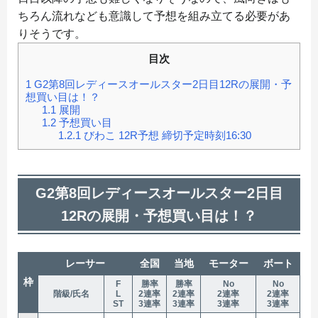
ちろん流れなども意識して予想を組み立てる必要があ
りそうです。
目次
1
G2第8回レディースオールスター2日目12Rの展開・予
想買い目は！？
1.1
展開
1.2
予想買い目
1.2.1
びわこ 12R予想 締切予定時刻16:30
G2第8回レディースオールスター2日目
12Rの展開・予想買い目は！？
レーサー
全国
当地
モーター
ボート
枠
F
勝率
勝率
No
No
階級/氏名
L
2連率
2連率
2連率
2連率
ST
3連率
3連率
3連率
3連率