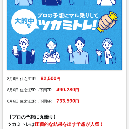
82,500
8月6日 住之江1R
円
490,280
8月6日 住之江5R→下関7R
円
733,590
8月6日 住之江2R→下関6R
円
【プロの予想に丸乗り】
ツカミトレ
は
圧倒的な結果を出す予想が人気！