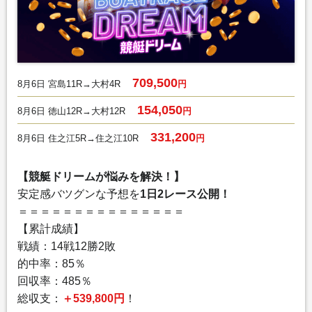
709,500
8月6日 宮島11R→大村4R
円
154,050
8月6日 徳山12R→大村12R
円
331,200
8月6日 住之江5R→住之江10R
円
【競艇ドリームが悩みを解決！】
安定感バツグンな予想を
1日2レース公開！
＝＝＝＝＝＝＝＝＝＝＝＝＝＝＝
【累計成績】
戦績：14戦12勝2敗
的中率：85％
回収率：485％
総収支：
＋539,800円
！