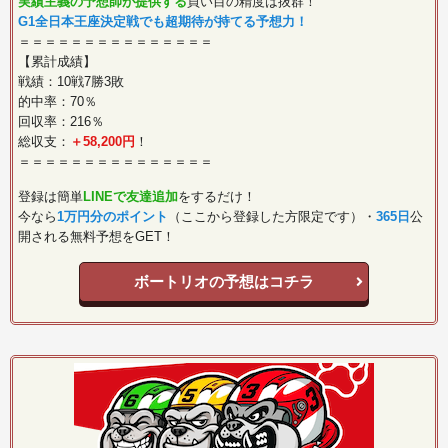
実績主義の予想師が提供する
買い目の精度は抜群！
G1全日本王座決定戦でも超期待が持てる予想力！
＝＝＝＝＝＝＝＝＝＝＝＝＝＝＝
【累計成績】
戦績：10戦7勝3敗
的中率：70％
回収率：216％
総収支：
＋58,200円
！
＝＝＝＝＝＝＝＝＝＝＝＝＝＝＝
登録は簡単
LINEで友達追加
をするだけ！
今なら
1万円分のポイント
（ここから登録した方限定です）・
365日
公
開される無料予想をGET！
ボートリオの予想はコチラ