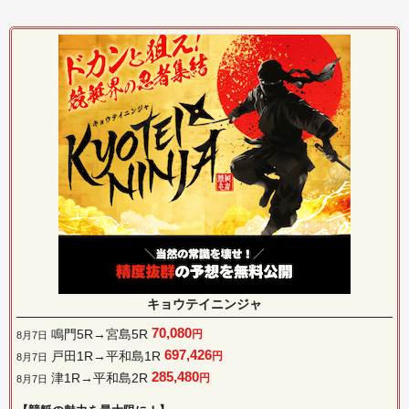
キョウテイニンジャ
70,080
鳴門5R→宮島5R
円
8月7日
697,426
戸田1R→平和島1R
円
8月7日
285,480
津1R→平和島2R
円
8月7日