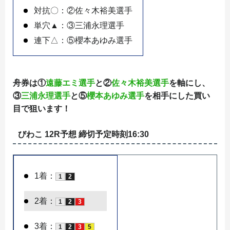
対抗〇：②佐々木裕美選手
単穴▲：③三浦永理選手
連下△：⑤櫻本あゆみ選手
舟券は①
遠藤エミ選手
と②
佐々木裕美選手
を軸にし、
③
三浦永理選手
と⑤
櫻本あゆみ選手
を相手にした買い
目で狙います！
びわこ 12R予想 締切予定時刻16:30
1着：
1
2
2着：
1
2
3
3着：
1
2
3
5