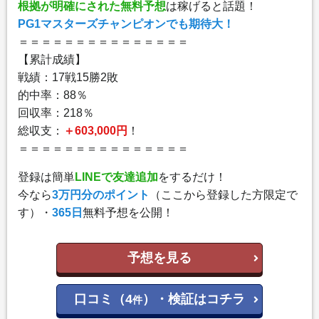
根拠が明確にされた無料予想
は稼げると話題！
PG1マスターズチャンピオンでも期待大！
＝＝＝＝＝＝＝＝＝＝＝＝＝＝＝
【累計成績】
戦績：17戦15勝2敗
的中率：88％
回収率：218％
総収支：
＋603,000円
！
＝＝＝＝＝＝＝＝＝＝＝＝＝＝＝
登録は簡単
LINEで友達追加
をするだけ！
今なら
3万円分のポイント
（ここから登録した方限定で
す）・
365日
無料予想を公開！
予想を見る
口コミ（4
）・検証はコチラ
件