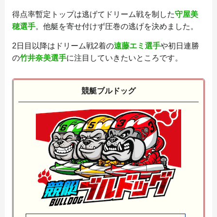
得点率暫定トップは逃げてドリーム戦を制した
守屋美
穂選手
。他艇を寄せ付けず圧巻の逃げを決めました。
2日目以降はドリーム戦2着の
遠藤エミ選手
や初日連勝
の
竹井奈美選手
に注目していきたいところです。
競艇ブルドッグ