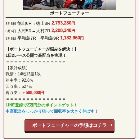
ボートフューチャー
2,793,280
徳山6R→徳山8R
円
8月6日
2,208,340
大村5R→大村7R
円
8月6日
1,182,960
平和島7R→平和島9R
円
8月6日
【ボートフューチャーが悩みを解決！】
1日2レース公開で高配当を実現！
＝＝＝＝＝＝＝＝＝＝＝＝＝＝＝
【累計成績】
戦績：14戦13勝1敗
的中率：92.8％
回収率：527％
総収支：
＋598,000円
！
＝＝＝＝＝＝＝＝＝＝＝＝＝＝＝
LINE登録で2万円分のポイントゲット！
中高配当をしっかり狙って回収率を大きく伸ばす！
ボートフューチャーの予想はコチラ