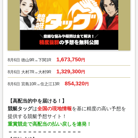
1,673,750
8月6日 徳山9R→下関1R
円
1,329,300
8月6日 大村7R→大村9R
円
854,320
8月6日 宮島10R→住之江13R
円
【高配当的中を届ける！】
競艇タッグ
は
全国の現地情報
を基に精度の高い予想を
提供する競艇予想サイト！
重賞競走で高配当の払い戻しを連発！
＝＝＝＝＝＝＝＝＝＝＝＝＝＝＝