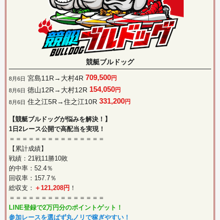
競艇ブルドッグ
709,500
宮島11R→大村4R
円
8月6日
154,050
徳山12R→大村12R
円
8月6日
331,200
住之江5R→住之江10R
円
8月6日
【競艇ブルドッグが悩みを解決！】
1日2レース公開で高配当を実現！
＝＝＝＝＝＝＝＝＝＝＝＝＝＝＝
【累計成績】
戦績：21戦11勝10敗
的中率：52.4％
回収率：157.7％
総収支：
＋121,208円
！
＝＝＝＝＝＝＝＝＝＝＝＝＝＝＝
LINE登録で2万円分のポイントゲット！
参加レースを選ばず丸ノリで稼ぎやすい！