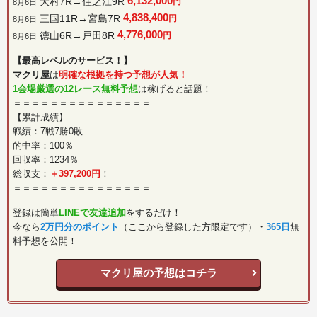
6,132,000
大村7R→住之江9R
円
8月6日
4,838,400
三国11R→宮島7R
円
8月6日
4,776,000
徳山6R→戸田8R
円
8月6日
【最高レベルのサービス！】
マクリ屋
は
明確な根拠を持つ予想が人気！
1会場厳選の12レース無料予想
は稼げると話題！
＝＝＝＝＝＝＝＝＝＝＝＝＝＝＝
【累計成績】
戦績：7戦7勝0敗
的中率：100％
回収率：1234％
総収支：
＋397,200円
！
＝＝＝＝＝＝＝＝＝＝＝＝＝＝＝
登録は簡単
LINEで友達追加
をするだけ！
今なら
2万円分のポイント
（ここから登録した方限定です）・
365日
無
料予想を公開！
マクリ屋の予想はコチラ