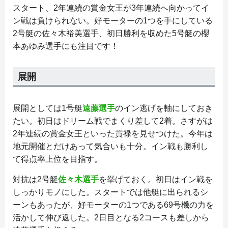
スタート、2年連続の賞金女王が3年連続へ向かってイ
ン戦は負けられない。好モーターの1つを手にしている
2号艇の佐々木裕美選手、初日勝利を収めた5号艇の櫻
本あゆみ選手にも注目です！
展開
展開としては1号艇
遠藤選手
のイン逃げを軸にしておき
たい。初日はドリーム戦でまくり差して2着。さすがは
2年連続の賞金女王といった貫禄を見せつけた。今年は
地元開催とだけあって気合いも十分。イン戦も勝利し
て得点率上位を目指す。
対抗は2号艇
佐々木選手
を挙げておく。初日はイン戦を
しっかりモノにした。スタートでは他艇に出られるシ
ーンもあったが、好モーターの1つである69号機の力を
活かして伸び返した。2日目となる2コースも差しから