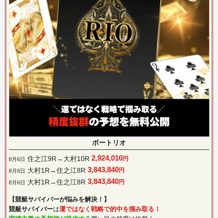
ボートリオ
2,924,010
住之江9R→大村10R
円
8月6日
3,843,840
大村1R→住之江8R
円
8月6日
3,843,840
大村1R→住之江8R
円
8月6日
【競艇サバイバーが悩みを解決！】
競艇サバイバー
は
運ではなく戦略で的中を掴み取る！