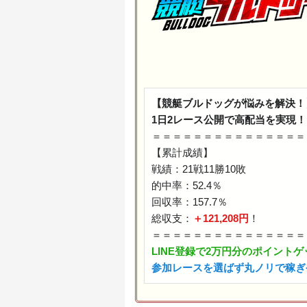
【競艇ブルドッグが悩みを解決！
1日2レース公開で高配当を実現！
＝＝＝＝＝＝＝＝＝＝＝＝＝＝＝
【累計成績】
戦績：21戦11勝10敗
的中率：52.4％
回収率：157.7％
総収支：
＋121,208円
！
＝＝＝＝＝＝＝＝＝＝＝＝＝＝＝
LINE登録で2万円分のポイントゲ
参加レースを選ばず丸ノリで稼ぎ