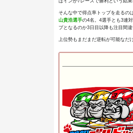
はインが7レースで勝利という結
そんな中で得点率トップを走るのは9
山貴浩選手
の4名。4選手とも3連
プとなるのか3日目以降も注目間違
上位勢もまだまだ逆転が可能なだ