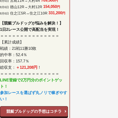
709,500
宮島11R→大村4R
円
8月6日
154,050
徳山12R→大村12R
円
8月6日
331,200
住之江5R→住之江10R
円
8月6日
【競艇ブルドッグが悩みを解決！】
1日2レース公開で高配当を実現！
＝＝＝＝＝＝＝＝＝＝＝＝＝＝＝
【累計成績】
戦績：21戦11勝10敗
的中率：52.4％
回収率：157.7％
総収支：
＋121,208円
！
＝＝＝＝＝＝＝＝＝＝＝＝＝＝＝
LINE登録で2万円分のポイントゲッ
ト！
参加レースを選ばず丸ノリで稼ぎやす
い！
競艇ブルドッグの予想はコチラ