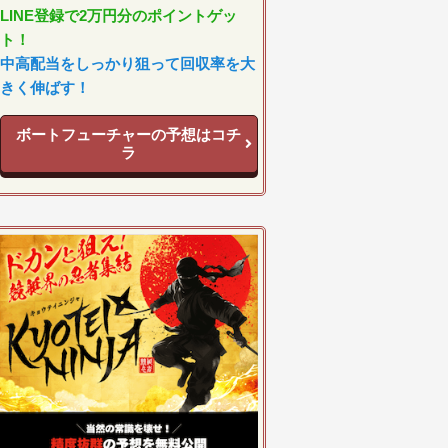
LINE登録で2万円分のポイントゲッ
ト！
中高配当をしっかり狙って回収率を大
きく伸ばす！
ボートフューチャーの予想はコチ
ラ