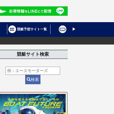
競艇予想サイト一覧
競艇場
SG情
競艇サイト検索
検索