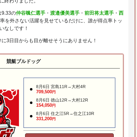
果に終わりました。
.33の
仲谷颯仁選手
・
渡邉優美選手
・
前田将太選手
・
西
対率を外さない活躍を見せているだけに、誰が得点率トッ
いなしです！
けに3日目からも目が離せそうにありません！
競艇ブルドッグ
8月6日 宮島11R→大村4R
709,500
円
8月6日 徳山12R→大村12R
154,050
円
8月6日 住之江5R→住之江10R
331,200
円