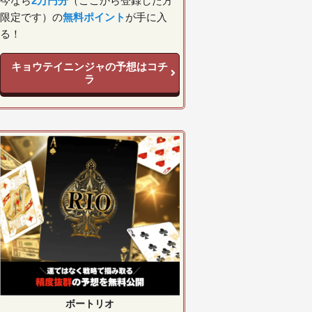
今なら
2万円分
（ここから登録した方
限定です）の
無料ポイント
が手に入
る！
キョウテイニンジャの予想はコチ
ラ
ボートリオ