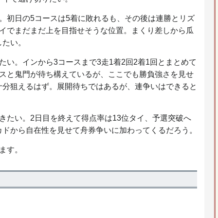
。初日の5コースは5着に敗れるも、その後は連勝とリズ
タイでまだまだ上を目指せそうな位置。まくり差しから瓜
したい。
たい。インから3コースまで3走1着2回2着1回とまとめて
ースと鬼門が待ち構えているが、ここでも勝負強さを見せ
十分狙えるはず。展開待ちではあるが、連争いはできると
きたい。2日目を終えて得点率は13位タイ、予選突破へ
カドから自在性を見せて舟券争いに加わってくるだろう。
ます。