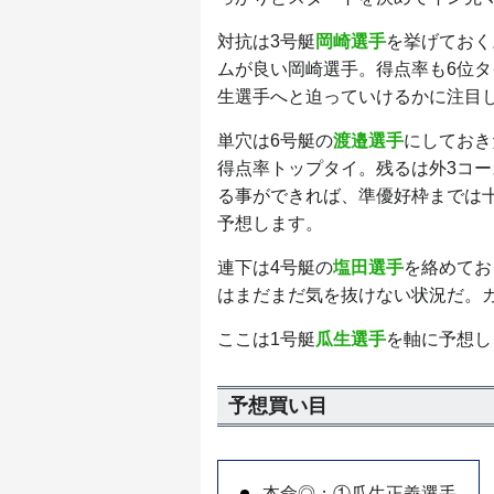
対抗は3号艇
岡崎選手
を挙げておく
ムが良い岡崎選手。得点率も6位
生選手へと迫っていけるかに注目
単穴は6号艇の
渡邉選手
にしておき
得点率トップタイ。残るは外3コ
る事ができれば、準優好枠までは
予想します。
連下は4号艇の
塩田選手
を絡めてお
はまだまだ気を抜けない状況だ。
ここは1号艇
瓜生選手
を軸に予想し
予想買い目
本命◎：①瓜生正義選手