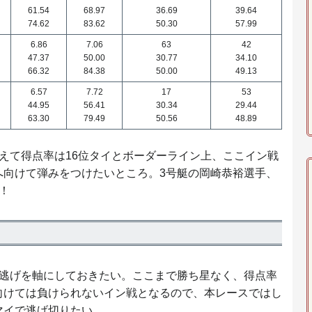
61.54
68.97
36.69
39.64
74.62
83.62
50.30
57.99
6.86
7.06
63
42
47.37
50.00
30.77
34.10
66.32
84.38
50.00
49.13
6.57
7.72
17
53
44.95
56.41
30.34
29.44
63.30
79.49
50.56
48.89
えて得点率は16位タイとボーダーライン上、ここイン戦
へ向けて弾みをつけたいところ。3号艇の岡崎恭裕選手、
！
逃げを軸にしておきたい。ここまで勝ち星なく、得点率
向けては負けられないイン戦となるので、本レースではし
マイで逃げ切りたい。