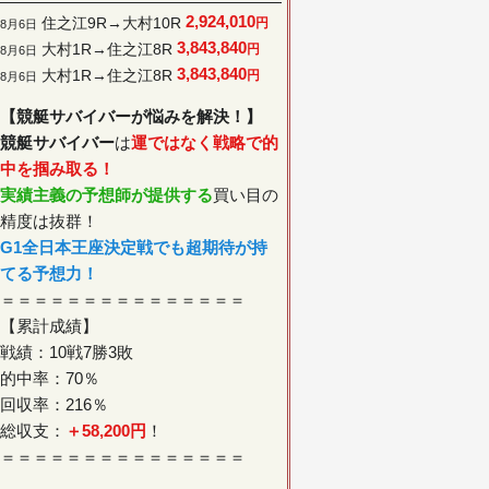
2,924,010
住之江9R→大村10R
円
8月6日
3,843,840
大村1R→住之江8R
円
8月6日
3,843,840
大村1R→住之江8R
円
8月6日
【競艇サバイバーが悩みを解決！】
競艇サバイバー
は
運ではなく戦略で的
中を掴み取る！
実績主義の予想師が提供する
買い目の
精度は抜群！
G1全日本王座決定戦でも超期待が持
てる予想力！
＝＝＝＝＝＝＝＝＝＝＝＝＝＝＝
【累計成績】
戦績：10戦7勝3敗
的中率：70％
回収率：216％
総収支：
＋58,200円
！
＝＝＝＝＝＝＝＝＝＝＝＝＝＝＝