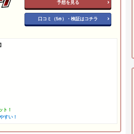
予想を見る
口コミ（5
）・検証はコチラ
件
】
ット！
やすい！