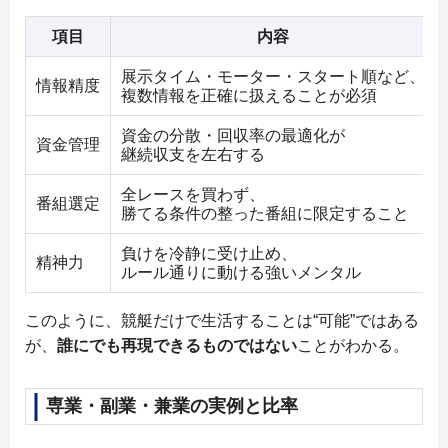
項目
内容
展示タイム・モーター・スタート順など、
情報精度
複数情報を正確に扱えることが必須
資金の分散・回収率の最適化が
資金管理
継続収支を左右する
全レースを買わず、
番組選定
勝てる条件の整った番組に限定すること
負けを冷静に受け止め、
精神力
ルール通りに動ける強いメンタル
このように、競艇だけで生活することは“可能”ではある
が、
誰にでも再現できるものではない
ことがわかる。
専業・副業・兼業の実例と比率