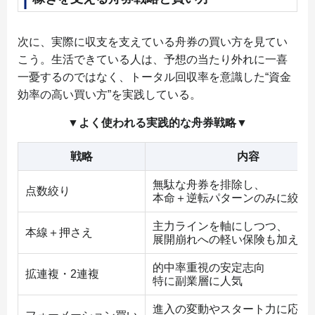
次に、実際に収支を支えている舟券の買い方を見てい
こう。生活できている人は、予想の当たり外れに一喜
一憂するのではなく、トータル回収率を意識した“資金
効率の高い買い方”を実践している。
▼よく使われる実践的な舟券戦略▼
戦略
内容
無駄な舟券を排除し、
点数絞り
本命＋逆転パターンのみに絞っ
主力ラインを軸にしつつ、
本線＋押さえ
展開崩れへの軽い保険も加える
的中率重視の安定志向
拡連複・2連複
特に副業層に人気
進入の変動やスタート力に応じ