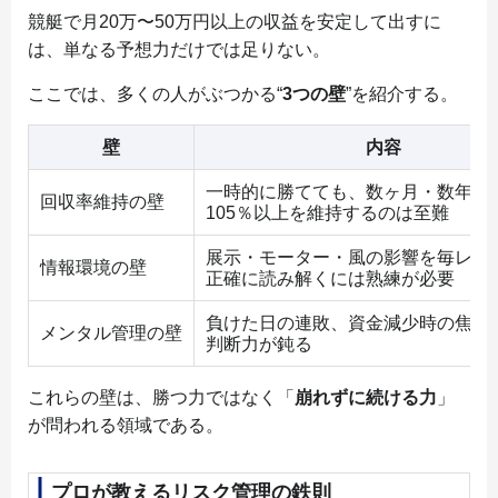
競艇で月20万〜50万円以上の収益を安定して出すに
は、単なる予想力だけでは足りない。
ここでは、多くの人がぶつかる“
3つの壁
”を紹介する。
壁
内容
一時的に勝てても、数ヶ月・数年単
回収率維持の壁
105％以上を維持するのは至難
展示・モーター・風の影響を毎レー
情報環境の壁
正確に読み解くには熟練が必要
負けた日の連敗、資金減少時の焦り
メンタル管理の壁
判断力が鈍る
これらの壁は、勝つ力ではなく「
崩れずに続ける力
」
が問われる領域である。
プロが教えるリスク管理の鉄則