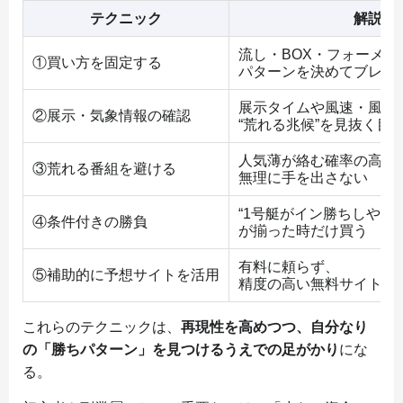
テクニック
解説
流し・BOX・フォーメー
①買い方を固定する
パターンを決めてブレを
展示タイムや風速・風向
②展示・気象情報の確認
“荒れる兆候”を見抜く目
人気薄が絡む確率の高い
③荒れる番組を避ける
無理に手を出さない
“1号艇がイン勝ちしやす
④条件付きの勝負
が揃った時だけ買う
有料に頼らず、
⑤補助的に予想サイトを活用
精度の高い無料サイトを
これらのテクニックは、
再現性を高めつつ、自分なり
の「勝ちパターン」を見つけるうえでの足がかり
にな
る。