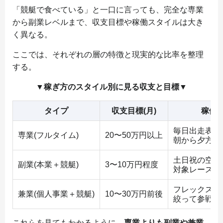
「競艇で食べている」と一口に言っても、完全な専業
から副業レベルまで、収支目標や稼働スタイルは大き
く異なる。
ここでは、それぞれの層の特徴と現実的な比率を整理
する。
▼稼ぎ方のスタイル別に見る収支と目標▼
タイプ
収支目標(月)
稼働
毎日出走表と
専業(フルタイム)
20〜50万円以上
朝から夕方ま
土日祝の空き
副業(本業＋競艇)
3〜10万円程度
対象レースを
フレックスな
兼業(個人事業＋競艇)
10〜30万円前後
絞って参戦
これらを見てもわかるように、
専業よりも副業や兼業