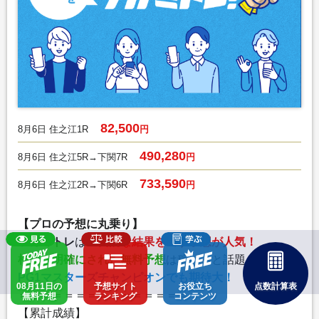
82,500
8月6日 住之江1R
円
490,280
8月6日 住之江5R→下関7R
円
733,590
8月6日 住之江2R→下関6R
円
【プロの予想に丸乗り】
ツカミトレ
は
圧倒的な結果を出す予想が人気！
根拠が明確にされた無料予想
は稼げると話題！
PG1マスターズチャンピオンでも期待大！
08月11日の
予想サイト
お役立ち
点数計算表
＝＝＝＝＝＝＝＝＝＝＝＝＝＝＝
無料予想
ランキング
コンテンツ
【累計成績】