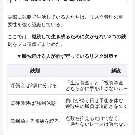
実際に競艇で生活している人たちは、リスク管理の重
要性を強く認識している。
ここでは、
継続して生き残るために欠かせない3つの鉄
則
をプロ視点でまとめた。
▼勝ち続ける人が必ず守っているリスク対策▼
鉄則
解説
「生活資金」と「投資資金」を
①資金は2層に分ける
どちらかに手を出さないルール
負けが続く日は予想を休む
②連敗時は“強制休憩”
連敗中の勝負は冷静さを欠くリ
点数を抑えるだけでなく、
③勝負する番組を絞る
「勝たないレースは買わない」