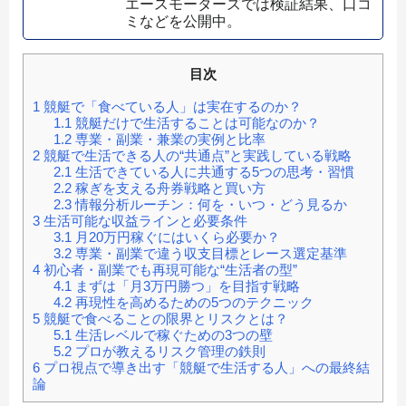
エースモーターズでは検証結果、口コ
ミなどを公開中。
目次
1
競艇で「食べている人」は実在するのか？
1.1
競艇だけで生活することは可能なのか？
1.2
専業・副業・兼業の実例と比率
2
競艇で生活できる人の“共通点”と実践している戦略
2.1
生活できている人に共通する5つの思考・習慣
2.2
稼ぎを支える舟券戦略と買い方
2.3
情報分析ルーチン：何を・いつ・どう見るか
3
生活可能な収益ラインと必要条件
3.1
月20万円稼ぐにはいくら必要か？
3.2
専業・副業で違う収支目標とレース選定基準
4
初心者・副業でも再現可能な“生活者の型”
4.1
まずは「月3万円勝つ」を目指す戦略
4.2
再現性を高めるための5つのテクニック
5
競艇で食べることの限界とリスクとは？
5.1
生活レベルで稼ぐための3つの壁
5.2
プロが教えるリスク管理の鉄則
6
プロ視点で導き出す「競艇で生活する人」への最終結
論