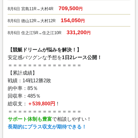
709,500
8月6日 宮島11R→大村4R
円
154,050
8月6日 徳山12R→大村12R
円
331,200
8月6日 住之江5R→住之江10R
円
【競艇ドリームが悩みを解決！】
安定感バツグンな予想を
1日2レース公開！
＝＝＝＝＝＝＝＝＝＝＝＝＝＝＝
【累計成績】
戦績：14戦12勝2敗
的中率：85％
回収率：485％
総収支：
＋539,800円
！
＝＝＝＝＝＝＝＝＝＝＝＝＝＝＝
サポート体制も豊富
で相談しやすい！
長期的にプラス収支が期待できる！