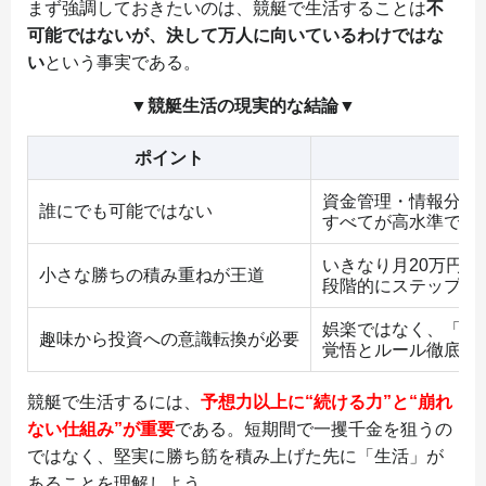
まず強調しておきたいのは、競艇で生活することは
不
可能ではないが、決して万人に向いているわけではな
い
という事実である。
▼競艇生活の現実的な結論▼
ポイント
資金管理・情報分析
誰にでも可能ではない
すべてが高水準で求
いきなり月20万円で
小さな勝ちの積み重ねが王道
段階的にステップア
娯楽ではなく、「投
趣味から投資への意識転換が必要
覚悟とルール徹底が
競艇で生活するには、
予想力以上に“続ける力”と“崩れ
ない仕組み”が重要
である。短期間で一攫千金を狙うの
ではなく、堅実に勝ち筋を積み上げた先に「生活」が
あることを理解しよう。