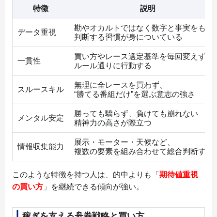
特徴
説明
勘やオカルトではなく数字と事実をもと
データ重視
判断する習慣が身についている
買い方やレース選定基準を毎回変えず、
一貫性
ルール通りに行動する
無理に全レースを買わず、
スルースキル
“勝てる番組だけ”を選ぶ意志の強さ
勝っても驕らず、負けても崩れない
メンタル安定
精神力の高さが際立つ
展示・モーター・天候など、
情報収集能力
複数の要素を組み合わせて総合判断する
このような特徴を持つ人は、的中よりも「
期待値重視
の買い方
」を継続できる傾向が強い。
稼ぎを支える舟券戦略と買い方