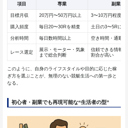
項目
専業
副業
目標月収
20万円〜50万円以上
3〜10万円程度
購入頻度
毎日20〜30Rを精査
土日の3〜5Rに絞
分析時間
毎日数時間以上
空き時間・通勤中
展示・モーター・気象
信頼できる情報源
レース選定
まで総合判断
割合が高い
このように、自身のライフスタイルや目的に応じた稼
ぎ方を選ぶことが、無理のない競艇生活への第一歩と
なる。
初心者・副業でも再現可能な“生活者の型”