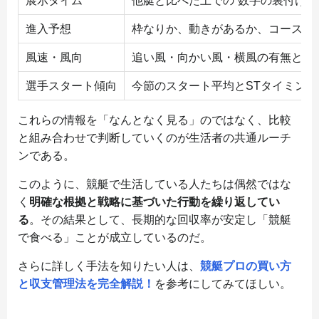
展示タイム
他艇と比べた上での“数字の裏付け”
進入予想
枠なりか、動きがあるか、コース取
風速・風向
追い風・向かい風・横風の有無と艇
選手スタート傾向
今節のスタート平均とSTタイミン
これらの情報を「なんとなく見る」のではなく、比較
と組み合わせで判断していくのが生活者の共通ルーチ
ンである。
このように、競艇で生活している人たちは偶然ではな
く
明確な根拠と戦略に基づいた行動を繰り返してい
る
。その結果として、長期的な回収率が安定し「競艇
で食べる」ことが成立しているのだ。
さらに詳しく手法を知りたい人は、
競艇プロの買い方
と収支管理法を完全解説！
を参考にしてみてほしい。