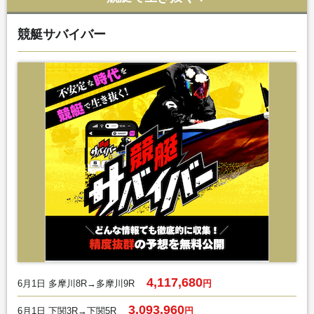
競艇サバイバー
4,117,680
6月1日 多摩川8R→多摩川9R
円
3,093,960
6月1日 下関3R→下関5R
円