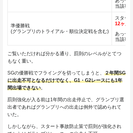
あっせ
当該事
スター
12ヶ月
準優勝戦
(グランプリのトライアル・順位決定戦を含む)
あっせ
当該事
ご覧いただければ分かる通り、罰則のレベルがとてつ
もなく重い。
SGの優勝戦でフライングを切ってしまうと、
２年間SG
に出走不可となるだけでなく、G1・G2レースにも1年
間出場できない
。
罰則強化が入る前は1年間の出走停止で、グランプリ選
出者であればグランプリへの出走は例外で認められて
いた。
しかしながら、スタート事故防止策で罰則が強化され