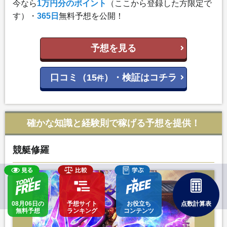
今なら
1万円分のポイント
（ここから登録した方限定で
す）・
365日
無料予想を公開！
予想を見る
口コミ（15
）・検証はコチラ
件
確かな知識と経験則で稼げる予想を提供！
競艇修羅
08月06日の
予想サイト
お役立ち
点数計算表
無料予想
ランキング
コンテンツ