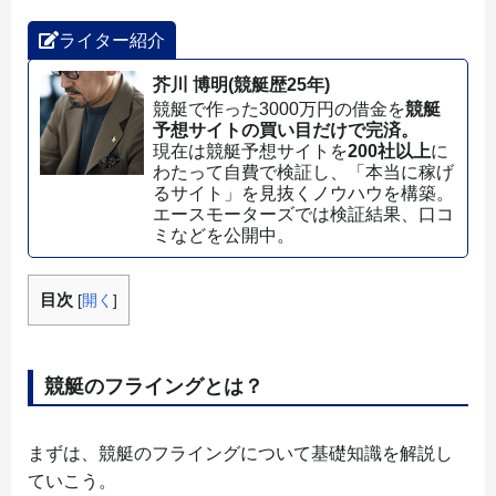
ライター紹介
芥川 博明(競艇歴25年)
競艇で作った3000万円の借金を
競艇
予想サイトの買い目だけで完済。
現在は競艇予想サイトを
200社以上
に
わたって自費で検証し、「本当に稼げ
るサイト」を見抜くノウハウを構築。
エースモーターズでは検証結果、口コ
ミなどを公開中。
目次
[
開く
]
競艇のフライングとは？
まずは、競艇のフライングについて基礎知識を解説し
ていこう。