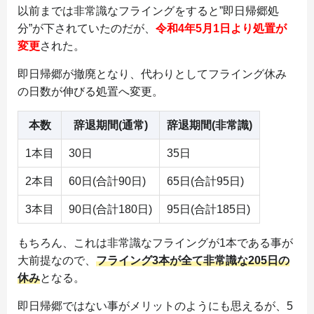
以前までは非常識なフライングをすると”即日帰郷処
分”が下されていたのだが、
令和4年5月1日より処置が
変更
された。
即日帰郷が撤廃となり、代わりとしてフライング休み
の日数が伸びる処置へ変更。
本数
辞退期間(通常)
辞退期間(非常識)
1本目
30日
35日
2本目
60日(合計90日)
65日(合計95日)
3本目
90日(合計180日)
95日(合計185日)
もちろん、これは非常識なフライングが1本である事が
大前提なので、
フライング3本が全て非常識な205日の
休み
となる。
即日帰郷ではない事がメリットのようにも思えるが、5