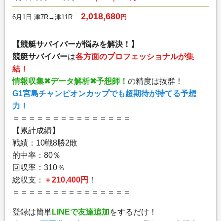
2,018,680
6月1日 津7R→津11R
円
【競艇サバイバーが悩みを解決！】
競艇サバイバー
は
各方面のプロフェッショナルが集
結！
情報収集✖︎データ解析✖︎予想師！
の精度は抜群！
G1宮島チャンピオンカップでも超期待が持てる予想
力！
＝＝＝＝＝＝＝＝＝＝＝＝＝＝＝
【累計成績】
戦績：10戦8勝2敗
的中率：80％
回収率：310％
総収支：
＋210,400円
！
＝＝＝＝＝＝＝＝＝＝＝＝＝＝＝
登録は簡単
LINEで友達追加
をするだけ！