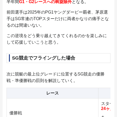
半年間
G1・G2レースへの斡旋除外
となる。
前田選手は2025年のPG1ヤングダービー覇者、茅原選
手はSG常連のTOPスターだけに両者かなりの痛手とな
るのは間違いない。
この逆境をどう乗り越えてきてくれるのかを楽しみに
して応援していこうと思う。
SG競走でフライングした場合
次に競艇の最上位グレードに位置するSG競走の優勝
戦・準優勝戦の罰則を解説していく。
レース
スター
24ヶ月
優勝戦