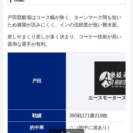
戸田競艇場はコース幅が狭く、ターンマーク間も短い
ため展開が読みにくく、インの信頼度が低い難水面。
差しやまくり差しが多く決まり、コーナー技術が高い
器用な選手が有利。
戸田
エースモーターズのA
戦績
390戦171勝219敗
的中率
△（的中に波あり）