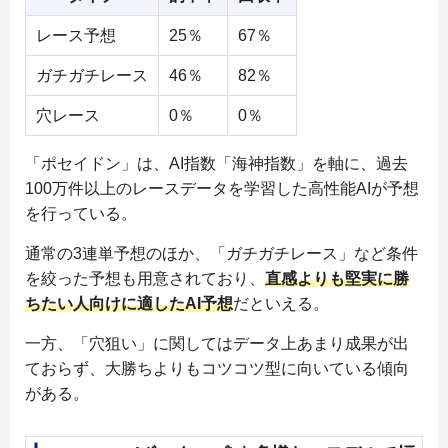
レース予想
25％
67％
ガチガチレース
46％
82％
穴レース
0％
0％
「ポセイドン」は、AI指数「海神指数」を軸に、過去
100万件以上のレースデータを学習した高性能AIが予想
を行っている。
通常の3連単予想のほか、「ガチガチレース」など条件
を絞った予想も用意されており、
直感よりも堅実に勝
ちたい人向けに適したAI予想
だといえる。
一方、「穴狙い」に関してはデータ上あまり成果が出
ておらず、大勝ちよりもコツコツ型に向いている傾向
がある。