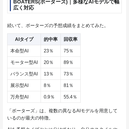
BOATERS(ボーターズ)｜多様なAIモデルで幅
広く対応
続いて、ボーターズの予想成績をまとめてみた。
AIタイプ
的中率
回収率
本命型AI
23％
75％
モーター型AI
20％
89％
バランス型AI
13％
73％
展示型AI
8％
81％
万舟型AI
0.9％
55.4％
「ボーターズ」は、複数の異なるAIモデルを用意して
いるのが最大の特徴。