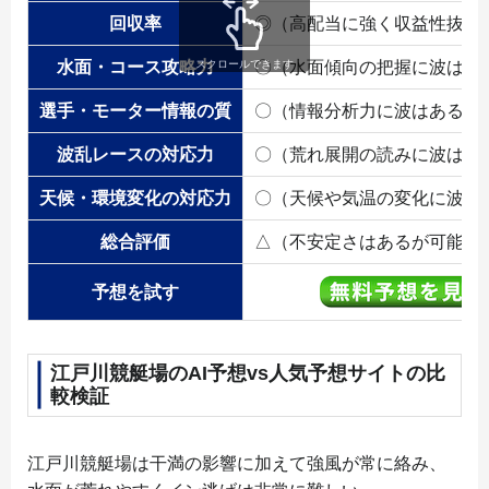
回収率
◎（高配当に強く収益性抜群
水面・コース攻略力
〇（水面傾向の把握に波はあ
選手・モーター情報の質
〇（情報分析力に波はあるが
波乱レースの対応力
〇（荒れ展開の読みに波はあ
天候・環境変化の対応力
〇（天候や気温の変化に波は
総合評価
△（不安定さはあるが可能性
予想を試す
江戸川競艇場のAI予想vs人気予想サイトの比
較検証
江戸川競艇場は干満の影響に加えて強風が常に絡み、