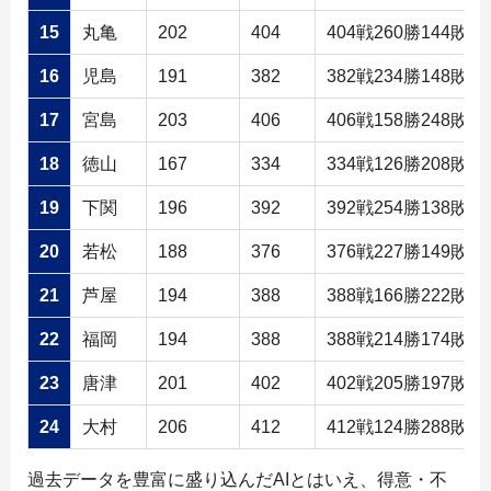
15
丸亀
202
404
404戦260勝144敗
16
児島
191
382
382戦234勝148敗
17
宮島
203
406
406戦158勝248敗
18
徳山
167
334
334戦126勝208敗
19
下関
196
392
392戦254勝138敗
20
若松
188
376
376戦227勝149敗
21
芦屋
194
388
388戦166勝222敗
22
福岡
194
388
388戦214勝174敗
23
唐津
201
402
402戦205勝197敗
24
大村
206
412
412戦124勝288敗
過去データを豊富に盛り込んだAIとはいえ、得意・不