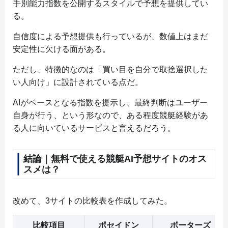
手別能力指数を公開するスタイルで予想を提供してい
る。
自信度による予想提供も行っているが、数値上はまだ
安定性に欠ける面がある。
ただし、特徴的なのは「買い目を自分で取捨選択した
い人向け」に設計されている点だ。
AIがベースとなる指数を提示し、最終判断はユーザー
自身が行う、という形なので、ある程度競艇経験があ
る人に向いているサービスと言えるだろう。
結論｜無料で使える競艇AI予想サイトのオス
スメは？
改めて、3サイトの比較表を作成してみた。
比較項目
ポセイドン
ボーターズ