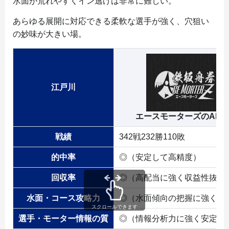
水面が荒れやすくイン逃げは非常に難しい。
あらゆる展開に対応できる柔軟な選手が強く、穴狙い
の妙味が大きい場。
江戸川
エースモーターズのAI予
戦績
342戦232勝110敗
的中率
◎（安定して高精度）
回収率
◎（高配当に強く収益性抜群
水面・コース攻略力
◎（水面傾向の把握に強く安
選手・モーター情報の質
◎（情報分析力に強く安定）