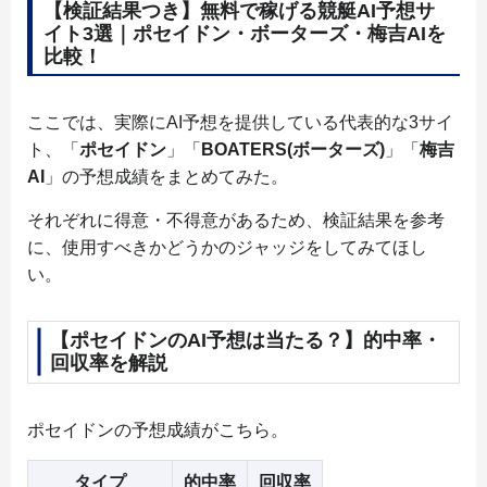
【検証結果つき】無料で稼げる競艇AI予想サ
イト3選｜ポセイドン・ボーターズ・梅吉AIを
比較！
ここでは、実際にAI予想を提供している代表的な3サイ
ト、「
ポセイドン
」「
BOATERS(ボーターズ)
」「
梅吉
AI
」の予想成績をまとめてみた。
それぞれに得意・不得意があるため、検証結果を参考
に、使用すべきかどうかのジャッジをしてみてほし
い。
【ポセイドンのAI予想は当たる？】的中率・
回収率を解説
ポセイドンの予想成績がこちら。
タイプ
的中率
回収率