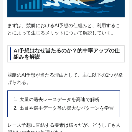
まずは、競艇におけるAI予想の仕組みと、利用するこ
とによって生じるメリットについて解説していく。
AI予想はなぜ当たるのか？的中率アップの仕
組みを解説
競艇のAI予想が当たる理由として、主に以下の2つが挙
げられる。
大量の過去レースデータを高速で解析
出目や選手データ等の膨大なパターンを学習
レース予想に直結する要素は様々だが、どうしても人