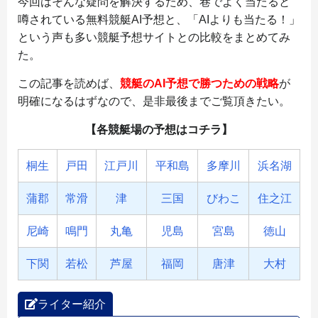
今回はそんな疑問を解決するため、巷でよく当たると
噂されている無料競艇AI予想と、「AIよりも当たる！」
という声も多い競艇予想サイトとの比較をまとめてみ
た。
この記事を読めば、
競艇のAI予想で勝つための戦略
が
明確になるはずなので、是非最後までご覧頂きたい。
【各競艇場の予想はコチラ】
桐生
戸田
江戸川
平和島
多摩川
浜名湖
蒲郡
常滑
津
三国
びわこ
住之江
尼崎
鳴門
丸亀
児島
宮島
徳山
下関
若松
芦屋
福岡
唐津
大村
ライター紹介