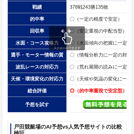
戦績
378戦243勝135敗
的中率
〇（一定の精度で安定）
回収率
〇（安定重視の中配当型）
水面・コース攻略力
〇（水面傾向の把握に一定の
選手・モーター情報の質
〇（情報分析力に一定の対応
波乱レースの対応力
〇（荒れ展開の読みに一定の
天候・環境変化の対応力
〇（天候や気温の変化に一定
総合評価
◎（的中率重視で安定型）
予想を試す
戸田競艇場のAI予想vs人気予想サイトの比較
検証